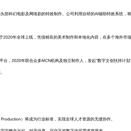
国内头部科幻电影及网络剧的特效制作。公司利用自研的AI辅助特效系统
游于2020年全球上线，凭借精良的美术制作和本地化内容，在多个海外
平台，2020年联合众多MCN机构及独立制作人，发起“数字文创扶持计
态。
d Production）将成为行业标准，实现全球人才资源的无缝协作。
和元宇宙概念兴起，对高仿真、可交互的数字内容需求将爆发。